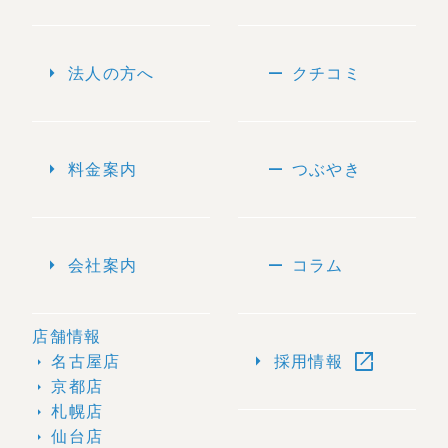
arrow_right
remove
法人の方へ
クチコミ
arrow_right
remove
料金案内
つぶやき
arrow_right
remove
会社案内
コラム
店舗情報
open_in_new
arrow_right
名古屋店
採用情報
arrow_right
京都店
arrow_right
札幌店
arrow_right
仙台店
arrow_right