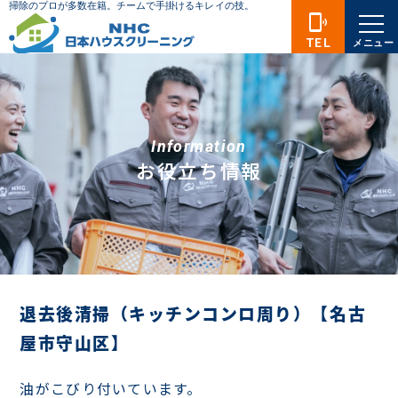
phonelink_ring
TEL
メニュー
Information
お役立ち情報
退去後清掃（キッチンコンロ周り）【名古
屋市守山区】
油がこびり付いています。