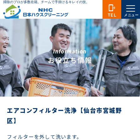
phonelink_ring
TEL
メニュー
Information
お役立ち情報
エアコンフィルター洗浄【仙台市宮城野
区】
フィルターを外して洗います。