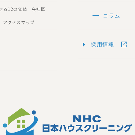
する12の価値 会社概
remove
コラム
 アクセスマップ
arrow_right
open_in_new
採用情報