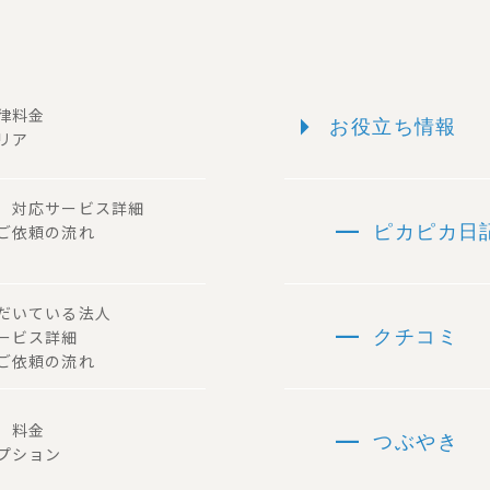
arrow_right
一律料金
お役立ち情報
リア
ー 対応サービス詳細
remove
 ご依頼の流れ
ピカピカ日
ただいている法人
remove
サービス詳細
クチコミ
ご依頼の流れ
remove
容 料金
つぶやき
プション