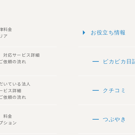
arrow_right
一律料金
お役立ち情報
リア
ー 対応サービス詳細
remove
 ご依頼の流れ
ピカピカ日
ただいている法人
remove
サービス詳細
クチコミ
ご依頼の流れ
remove
容 料金
つぶやき
プション