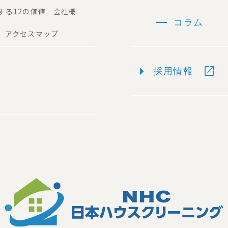
する12の価値 会社概
remove
コラム
 アクセスマップ
arrow_right
open_in_new
採用情報