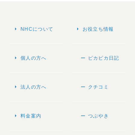
arrow_right
arrow_right
NHCについて
お役立ち情報
arrow_right
remove
個人の方へ
ピカピカ日記
arrow_right
remove
法人の方へ
クチコミ
arrow_right
remove
料金案内
つぶやき