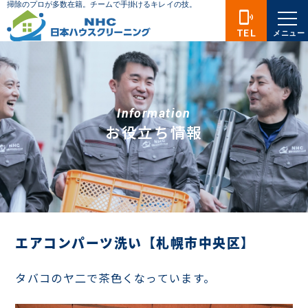
phonelink_ring
TEL
メニュー
Information
お役立ち情報
エアコンパーツ洗い【札幌市中央区】
タバコのヤ二で茶色くなっています。