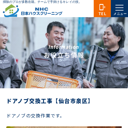
phonelink_ring
TEL
メニュー
Information
お役立ち情報
ドアノブ交換工事【仙台市泉区】
ドアノブの交換作業です。