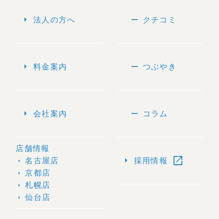
arrow_right
remove
法人の方へ
クチコミ
arrow_right
remove
料金案内
つぶやき
arrow_right
remove
会社案内
コラム
店舗情報
open_in_new
arrow_right
名古屋店
採用情報
arrow_right
京都店
arrow_right
札幌店
arrow_right
仙台店
arrow_right