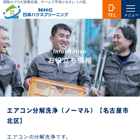
phonelink_ring
TEL
メニュー
Information
お役立ち情報
エアコン分解洗浄（ノーマル）【名古屋市
北区】
エアコンの分解洗浄です。