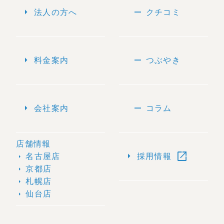
arrow_right
remove
法人の方へ
クチコミ
arrow_right
remove
料金案内
つぶやき
arrow_right
remove
会社案内
コラム
店舗情報
open_in_new
arrow_right
名古屋店
採用情報
arrow_right
京都店
arrow_right
札幌店
arrow_right
仙台店
arrow_right