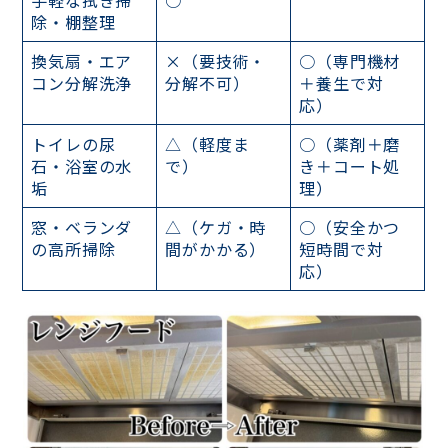
除・棚整理
換気扇・エア
×（要技術・
○（専門機材
コン分解洗浄
分解不可）
＋養生で対
応）
トイレの尿
△（軽度ま
○（薬剤＋磨
石・浴室の水
で）
き＋コート処
垢
理）
窓・ベランダ
△（ケガ・時
○（安全かつ
の高所掃除
間がかかる）
短時間で対
応）