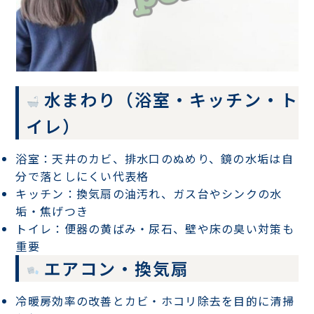
水まわり（浴室・キッチン・ト
イレ）
浴室
：天井のカビ、排水口のぬめり、鏡の水垢は自
分で落としにくい代表格
キッチン
：換気扇の油汚れ、ガス台やシンクの水
垢・焦げつき
トイレ
：便器の黄ばみ・尿石、壁や床の臭い対策も
重要
エアコン・換気扇
冷暖房効率の改善
と
カビ・ホコリ除去
を目的に清掃