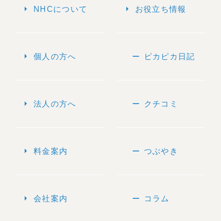
arrow_right
arrow_right
NHCについて
お役立ち情報
arrow_right
remove
個人の方へ
ピカピカ日記
arrow_right
remove
法人の方へ
クチコミ
arrow_right
remove
料金案内
つぶやき
arrow_right
remove
会社案内
コラム