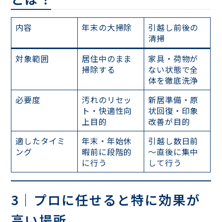
内容
年末の大掃除
引越し前後の
清掃
対象範囲
居住中のまま
家具・荷物が
掃除する
ない状態で全
体を徹底洗浄
必要度
汚れのリセッ
新居準備・原
ト・快適性向
状回復・印象
上目的
改善が目的
適したタイミ
年末・年始休
引越し数日前
ング
暇前に段階的
～直後に集中
に行う
して行う
3｜プロに任せると特に効果が
高い場所