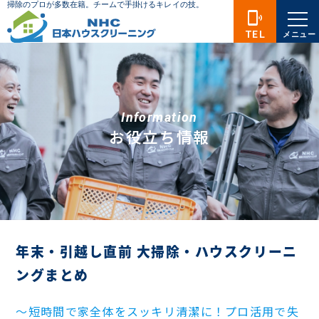
phonelink_ring
TEL
メニュー
Information
お役立ち情報
年末・引越し直前 大掃除・ハウスクリーニ
ングまとめ
〜短時間で家全体をスッキリ清潔に！プロ活用で失