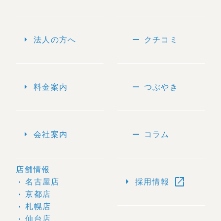
arrow_right
remove
法人の方へ
クチコミ
arrow_right
remove
料金案内
つぶやき
arrow_right
remove
会社案内
コラム
店舗情報
open_in_new
arrow_right
名古屋店
採用情報
arrow_right
京都店
arrow_right
札幌店
arrow_right
仙台店
arrow_right