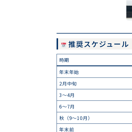
推奨スケジュール
時期
年末年始
2月中旬
3〜4月
6〜7月
秋（9〜10月）
年末前