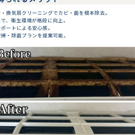
ン・換気扇クリーニング
でカビ・菌を根本除去。
工
で、衛生環境が格段に向上。
サポート
による安心感。
清掃・除菌プラン
を提案可能。