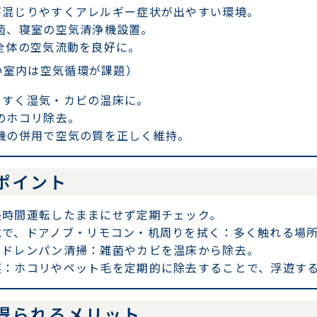
が混じりやすくアレルギー症状が出やすい環境。
菌、寝室の空気清浄機設置。
全体の空気流動を良好に。
い室内は空気循環が課題）
やすく湿気・カビの温床に。
のホコリ除去。
機の併用で空気の質を正しく維持。
ポイント
長時間運転したままにせず定期チェック。
水で、ドアノブ・リモコン・机周りを拭く
：多く触れる場
、ドレンパン清掃
：雑菌やカビを温床から除去。
塵
：ホコリやペット毛を定期的に除去することで、浮遊す
得られるメリット