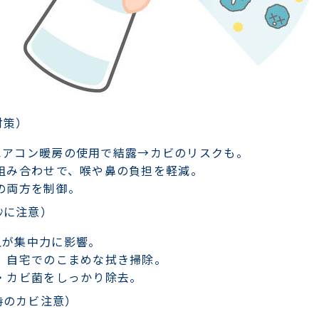
対策）
エアコン暖房の使用で結露→カビのリスクも。
組み合わせで、喉や鼻の負担を軽減。
の両方を制御。
砂に注意）
血が集中力に影響。
、自宅でのこまめな拭き掃除。
・カビ菌をしっかり除去。
時のカビ注意）