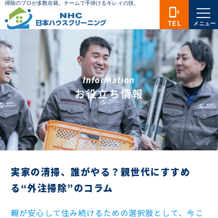
phonelink_ring
TEL
メニュー
Information
お役立ち情報
実家の清掃、誰がやる？親世代にすすめ
る“外注掃除”のコラム
親が安心して住み続けるための選択肢として、今こ