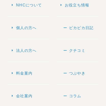
arrow_right
arrow_right
NHCについて
お役立ち情報
arrow_right
remove
個人の方へ
ピカピカ日記
arrow_right
remove
法人の方へ
クチコミ
arrow_right
remove
料金案内
つぶやき
arrow_right
remove
会社案内
コラム