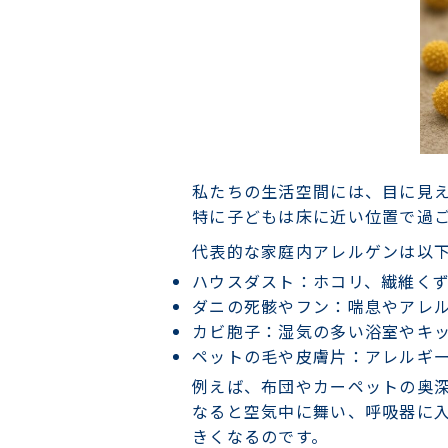
私たちの生活空間には、目に見
特に子どもは床に近い位置で過
代表的な家庭内アレルゲンは以
ハウスダスト
：ホコリ、繊維く
ダニの死骸やフン
：喘息やアレ
カビ胞子
：湿気の多い浴室やキ
ペットの毛や皮膚片
：アレルギ
例えば、布団やカーペットの奥
なると空気中に舞い、呼吸器に
きくなるのです。