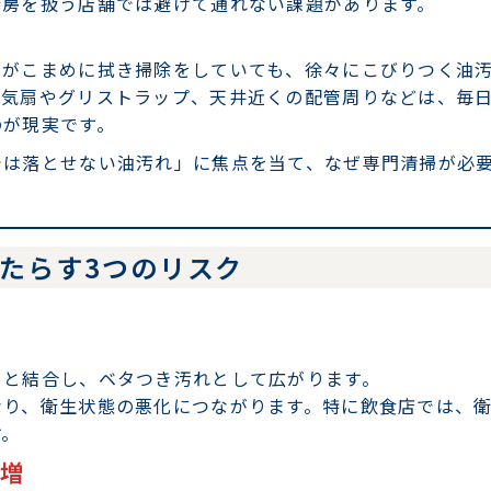
厨房を扱う店舗では避けて通れない課題があります。
フがこまめに拭き掃除をしていても、徐々にこびりつく油
換気扇やグリストラップ、天井近くの配管周りなどは、毎
のが現実です。
では落とせない油汚れ」に焦点を当て、なぜ専門清掃が必
もたらす3つのリスク
ミと結合し、ベタつき汚れとして広がります。
なり、衛生状態の悪化につながります。特に飲食店では、
す。
ト増