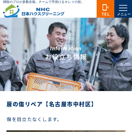
phonelink_ring
TEL
メニュー
Information
お役立ち情報
扉の傷リペア【名古屋市中村区】
傷を目立たなくします。