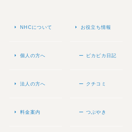
arrow_right
arrow_right
NHCについて
お役立ち情報
arrow_right
remove
個人の方へ
ピカピカ日記
arrow_right
remove
法人の方へ
クチコミ
arrow_right
remove
料金案内
つぶやき