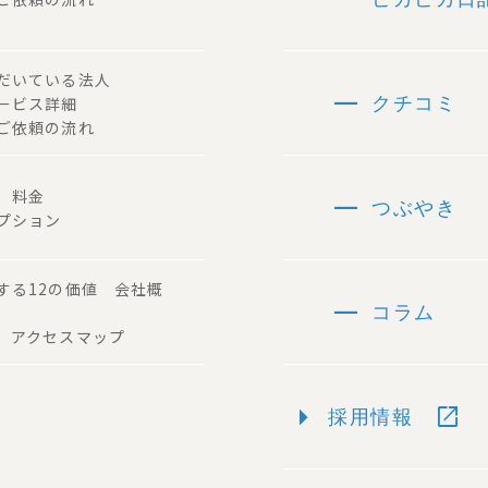
ただいている法人
remove
サービス詳細
クチコミ
ご依頼の流れ
remove
容 料金
つぶやき
プション
する12の価値 会社概
remove
コラム
 アクセスマップ
arrow_right
open_in_new
採用情報