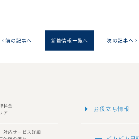
前の記事へ
新着情報一覧へ
次の記事へ
chevron_left
chevron_right
arrow_right
一律料金
お役立ち情報
リア
ー 対応サービス詳細
remove
 ご依頼の流れ
ピカピカ日