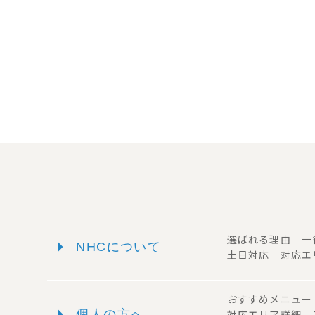
arrow_right
選ばれる理由 
NHCについて
土日対応 対応エ
おすすめメニュ
arrow_right
個人の方へ
対応エリア詳細