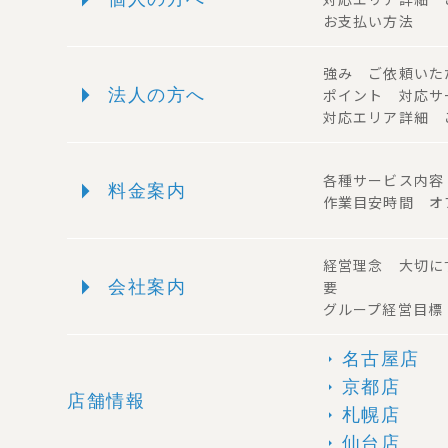
お支払い方法
強み ご依頼い
arrow_right
法人の方へ
ポイント 対応
対応エリア詳細 
arrow_right
各種サービス内
料金案内
作業目安時間 オ
経営理念 大切に
arrow_right
会社案内
要
グループ経営目標
名古屋店
arrow_right
京都店
arrow_right
店舗情報
札幌店
arrow_right
仙台店
arrow_right