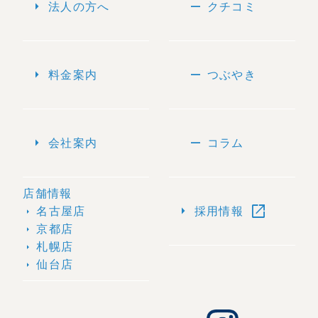
arrow_right
remove
法人の方へ
クチコミ
arrow_right
remove
料金案内
つぶやき
arrow_right
remove
会社案内
コラム
店舗情報
open_in_new
arrow_right
名古屋店
採用情報
arrow_right
京都店
arrow_right
札幌店
arrow_right
仙台店
arrow_right