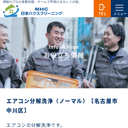
phonelink_ring
TEL
メニュー
Information
お役立ち情報
エアコン分解洗浄（ノーマル）【名古屋市
中川区】
エアコンの分解洗浄です。