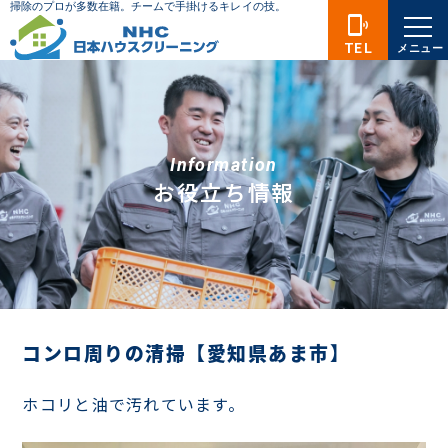
phonelink_ring
TEL
メニュー
Information
お役立ち情報
コンロ周りの清掃【愛知県あま市】
ホコリと油で汚れています。