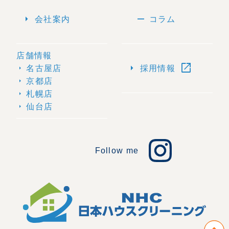
arrow_right
remove
会社案内
コラム
店舗情報
open_in_new
arrow_right
名古屋店
採用情報
arrow_right
京都店
arrow_right
札幌店
arrow_right
仙台店
arrow_right
Follow me