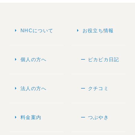
arrow_right
arrow_right
NHCについて
お役立ち情報
arrow_right
remove
個人の方へ
ピカピカ日記
arrow_right
remove
法人の方へ
クチコミ
arrow_right
remove
料金案内
つぶやき