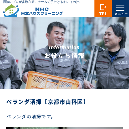
phonelink_ring
TEL
メニュー
Information
お役立ち情報
ベランダ清掃【京都市山科区】
ベランダの清掃です。