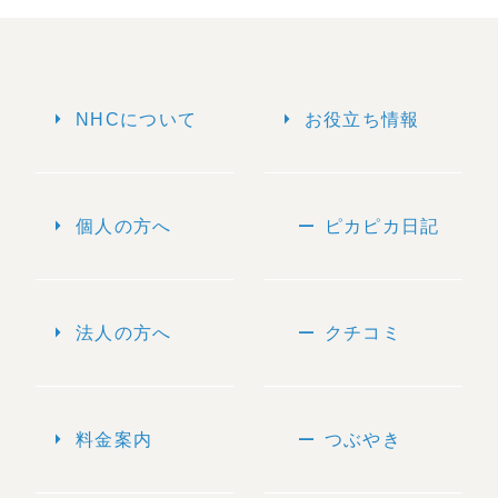
arrow_right
arrow_right
NHCについて
お役立ち情報
arrow_right
remove
個人の方へ
ピカピカ日記
arrow_right
remove
法人の方へ
クチコミ
arrow_right
remove
料金案内
つぶやき