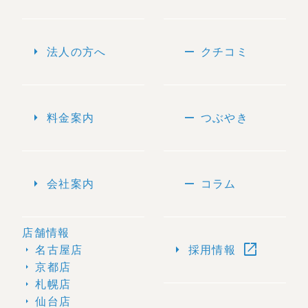
arrow_right
remove
法人の方へ
クチコミ
arrow_right
remove
料金案内
つぶやき
arrow_right
remove
会社案内
コラム
店舗情報
open_in_new
arrow_right
名古屋店
採用情報
arrow_right
京都店
arrow_right
札幌店
arrow_right
仙台店
arrow_right