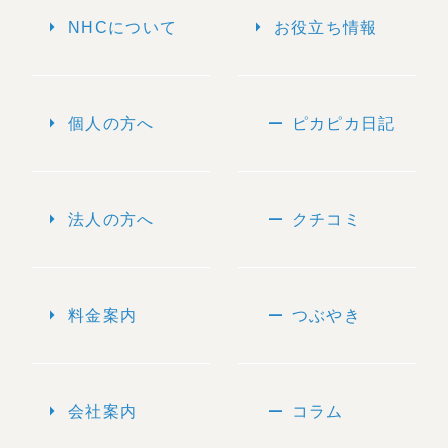
arrow_right
arrow_right
NHCについて
お役立ち情報
arrow_right
remove
個人の方へ
ピカピカ日記
arrow_right
remove
法人の方へ
クチコミ
arrow_right
remove
料金案内
つぶやき
arrow_right
remove
会社案内
コラム