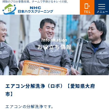
phonelink_ring
TEL
メニュー
Information
お役立ち情報
エアコン分解洗浄（ロボ）【愛知県大府
市】
エアコンの分解洗浄です。