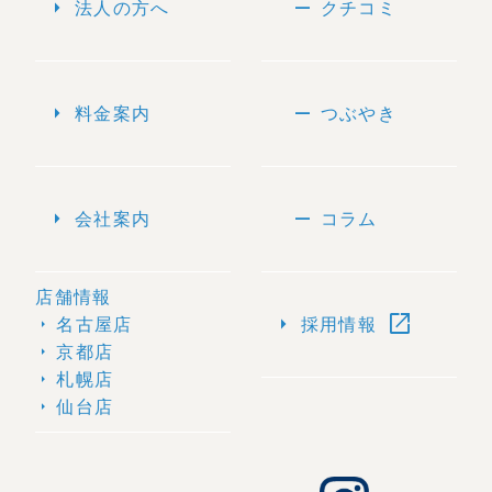
arrow_right
remove
法人の方へ
クチコミ
arrow_right
remove
料金案内
つぶやき
arrow_right
remove
会社案内
コラム
店舗情報
open_in_new
arrow_right
名古屋店
採用情報
arrow_right
京都店
arrow_right
札幌店
arrow_right
仙台店
arrow_right