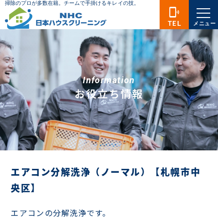
phonelink_ring
TEL
メニュー
Information
お役立ち情報
エアコン分解洗浄（ノーマル）【札幌市中
央区】
エアコンの分解洗浄です。