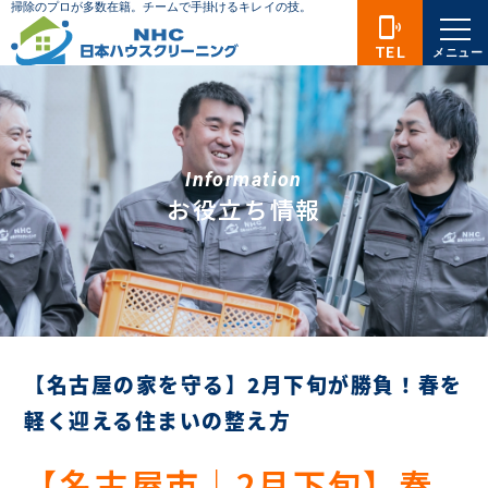
phonelink_ring
TEL
メニュー
Information
お役立ち情報
【名古屋の家を守る】2月下旬が勝負！春を
軽く迎える住まいの整え方
【名古屋市｜2月下旬】春