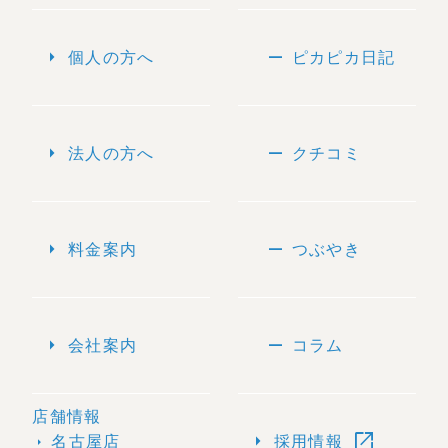
arrow_right
remove
個人の方へ
ピカピカ日記
arrow_right
remove
法人の方へ
クチコミ
arrow_right
remove
料金案内
つぶやき
arrow_right
remove
会社案内
コラム
店舗情報
open_in_new
arrow_right
名古屋店
採用情報
arrow_right