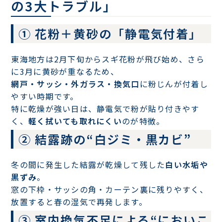
の3大トラブル」
① 花粉＋黄砂の「静電気付着」
東海地方は2月下旬からスギ花粉が飛び始め、さら
に3月に黄砂が重なるため、
網戸・サッシ・外ガラス・換気口
に粉じんが付着し
やすい時期です。
特に乾燥が強い日は、静電気で粉が貼り付きやす
く、
軽く拭いても取れにくい
のが特徴。
② 結露跡の“白ジミ・黒カビ”
冬の間に発生した結露が乾燥して残した
白い水垢や
黒ずみ
。
窓の下枠・サッシの角・カーテン裏に残りやすく、
放置すると春の湿気で再発します。
③ 室内換気不足による“においこ