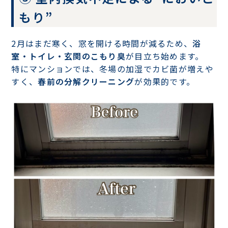
もり”
2月はまだ寒く、窓を開ける時間が減るため、
浴
室・トイレ・玄関のこもり臭
が目立ち始めます。
特にマンションでは、冬場の加湿でカビ菌が増えや
すく、
春前の分解クリーニング
が効果的です。