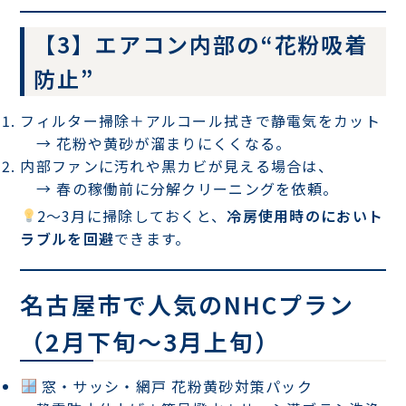
【3】エアコン内部の“花粉吸着
防止”
フィルター掃除＋アルコール拭きで静電気をカット
→ 花粉や黄砂が溜まりにくくなる。
内部ファンに汚れや黒カビが見える場合
は、
→ 春の稼働前に
分解クリーニング
を依頼。
2〜3月に掃除しておくと、
冷房使用時のにおいト
ラブルを回避
できます。
名古屋市で人気のNHCプラン
（2月下旬〜3月上旬）
窓・サッシ・網戸 花粉黄砂対策パック