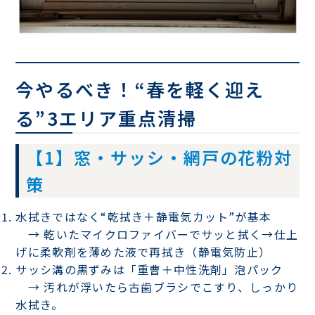
今やるべき！“春を軽く迎え
る”3エリア重点清掃
【1】窓・サッシ・網戸の花粉対
策
水拭きではなく“乾拭き＋静電気カット”が基本
→ 乾いたマイクロファイバーでサッと拭く→仕上
げに
柔軟剤を薄めた液で再拭き
（静電気防止）
サッシ溝の黒ずみは「重曹＋中性洗剤」泡パック
→ 汚れが浮いたら古歯ブラシでこすり、しっかり
水拭き。