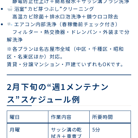
静電防止仕上げ＋簡易撥水＋サッシ溝ブラシ洗浄
浴室“カビ芽つぶし”クリーニング
高温カビ除菌＋排水口泡洗浄＋鏡ウロコ除去
エアコン内部洗浄（春稼働前チェック付き）
フィルター・熱交換器・ドレンパン・外装まで分
解洗浄
※各プランは名古屋市全域（中区・千種区・昭和
区・名東区ほか）対応。
賃貸・分譲マンション・戸建ていずれもOKです。
2月下旬の“週1メンテナン
ス”スケジュール例
曜日
作業内容
所要時間
月曜
サッシ溝の乾
5分
拭き＋重曹ブ