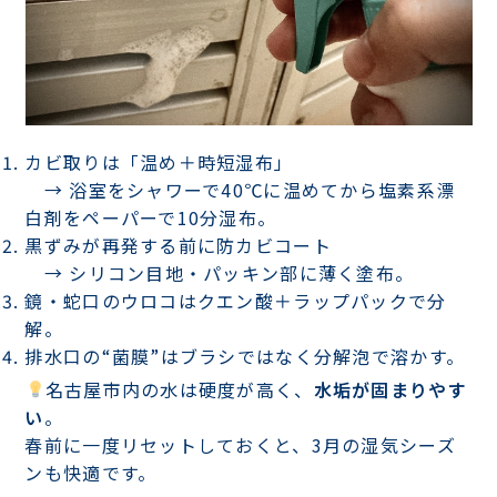
カビ取りは「温め＋時短湿布」
→ 浴室をシャワーで40℃に温めてから塩素系漂
白剤をペーパーで10分湿布。
黒ずみが再発する前に防カビコート
→ シリコン目地・パッキン部に薄く塗布。
鏡・蛇口のウロコはクエン酸＋ラップパック
で分
解。
排水口の“菌膜”はブラシではなく分解泡
で溶かす。
名古屋市内の水は硬度が高く、
水垢が固まりやす
い
。
春前に一度リセットしておくと、3月の湿気シーズ
ンも快適です。