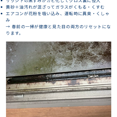
サッシ下の黒ずみが
カビ化してクロス裏に侵入
黄砂＋油汚れが混ざって
ガラスがくもる・くすむ
エアコンが花粉を吸い込み、
運転時に異臭・くしゃ
み
→ 春前の一掃が
健康と見た目の両方のリセット
にな
ります。