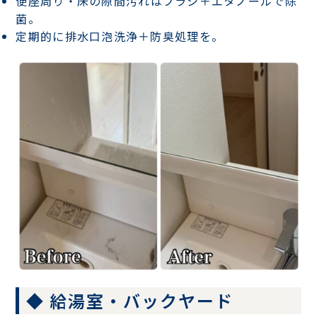
便座周り・床の隙間汚れ
はブラシ＋エタノールで除
菌。
定期的に
排水口泡洗浄＋防臭処理
を。
◆ 給湯室・バックヤード