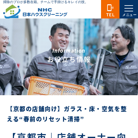
phonelink_ring
TEL
メニュー
Information
お役立ち情報
【京都の店舗向け】ガラス・床・空気を整
える“春前のリセット清掃”
【京都市｜店舗オーナー向