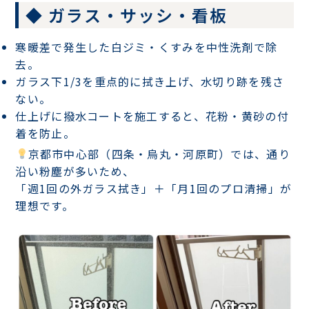
◆ ガラス・サッシ・看板
寒暖差で発生した
白ジミ・くすみ
を中性洗剤で除
去。
ガラス下1/3を重点的に拭き上げ、
水切り跡を残さ
ない
。
仕上げに
撥水コート
を施工すると、花粉・黄砂の付
着を防止。
京都市中心部（四条・烏丸・河原町）では、通り
沿い粉塵が多いため、
「週1回の外ガラス拭き」＋「月1回のプロ清掃」が
理想です。