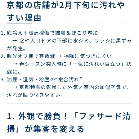
京都の店舗が2月下旬に汚れや
すい理由
底冷え＋暖房稼働で結露＆ほこり増加
→ 窓や入口ドアの下部に水ジミ、サッシに黒ずみ
が発生。
観光オフ期で客数減 → 掃除に気づきにくい
→ 春シーズン突入時に「一気に汚れが目立つ」状
態に。
油煙・湿気・粉塵の“複合汚れ”
→ 京都特有の乾燥した外気×室内の加湿空気で、
汚れが貼り付きやすい。
1. 外観で勝負！「ファサード清
掃」が集客を変える