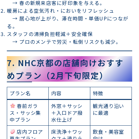
→ 春の新規来店客に好印象を与える。
暖房による空気汚れ・においをリフレッシュ
→ 居心地が上がり、滞在時間・単価UPにつなが
る。
スタッフの清掃負担軽減＋安全確保
→ プロのメンテで労災・転倒リスクも減少。
7. NHC京都の店舗向けおすす
めプラン（2月下旬限定）
プラン名
内容
特徴
春前ガラ
外窓＋サッシ
観光通り沿い
ス・サッシ集
＋入口ドア撥
に最適
中プラン
水仕上げ
店内フロア
床洗浄＋ワッ
飲食・美容室
再生プラン
クス＋滑り止
向け