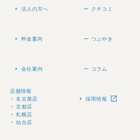
arrow_right
remove
法人の方へ
クチコミ
arrow_right
remove
料金案内
つぶやき
arrow_right
remove
会社案内
コラム
店舗情報
open_in_new
arrow_right
名古屋店
採用情報
arrow_right
京都店
arrow_right
札幌店
arrow_right
仙台店
arrow_right