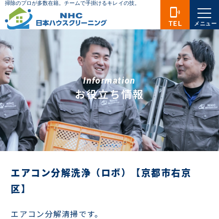
phonelink_ring
TEL
メニュー
Information
お役立ち情報
エアコン分解洗浄（ロボ）【京都市右京
区】
エアコン分解清掃です。