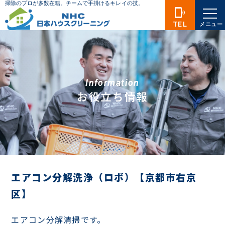
phonelink_ring
TEL
メニュー
Information
お役立ち情報
エアコン分解洗浄（ロボ）【京都市右京
区】
エアコン分解清掃です。