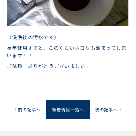
（洗浄後の汚水です）
長年使用すると、このくらいホコリも溜まってしま
います！！
ご依頼 ありがとうございました。
前の記事へ
新着情報一覧へ
次の記事へ
chevron_left
chevron_right