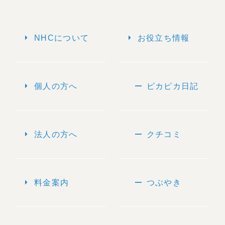
arrow_right
arrow_right
NHCについて
お役立ち情報
arrow_right
remove
個人の方へ
ピカピカ日記
arrow_right
remove
法人の方へ
クチコミ
arrow_right
remove
料金案内
つぶやき