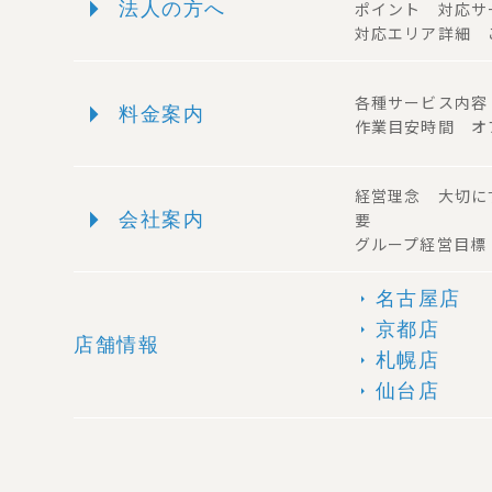
arrow_right
法人の方へ
ポイント 対応
対応エリア詳細 
arrow_right
各種サービス内
料金案内
作業目安時間 オ
経営理念 大切に
arrow_right
会社案内
要
グループ経営目標
名古屋店
arrow_right
京都店
arrow_right
店舗情報
札幌店
arrow_right
仙台店
arrow_right