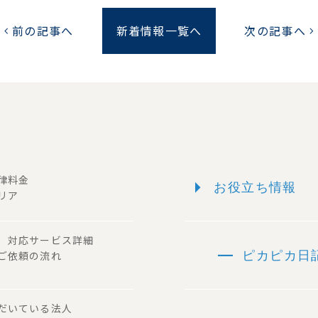
前の記事へ
新着情報一覧へ
次の記事へ
chevron_left
chevron_right
arrow_right
一律料金
お役立ち情報
リア
ー 対応サービス詳細
remove
 ご依頼の流れ
ピカピカ日
ただいている法人