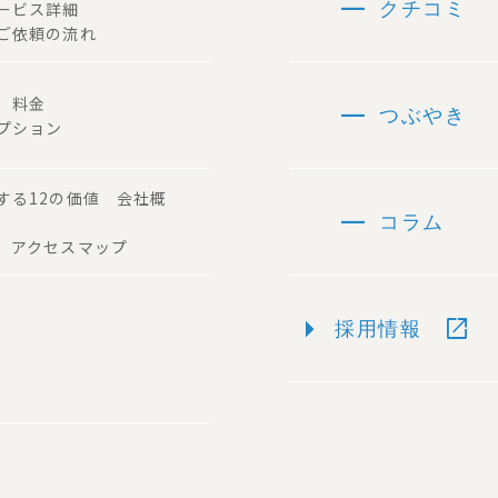
remove
サービス詳細
クチコミ
ご依頼の流れ
remove
容 料金
つぶやき
プション
する12の価値 会社概
remove
コラム
 アクセスマップ
arrow_right
open_in_new
採用情報