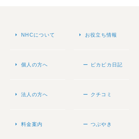
arrow_right
arrow_right
NHCについて
お役立ち情報
arrow_right
remove
個人の方へ
ピカピカ日記
arrow_right
remove
法人の方へ
クチコミ
arrow_right
remove
料金案内
つぶやき