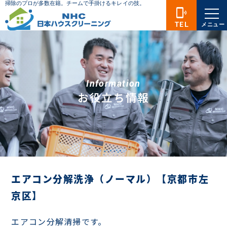
phonelink_ring
TEL
メニュー
Information
お役立ち情報
エアコン分解洗浄（ノーマル）【京都市左
京区】
エアコン分解清掃です。