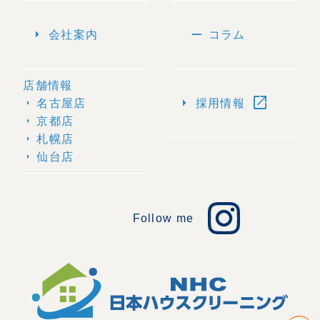
arrow_right
remove
会社案内
コラム
店舗情報
open_in_new
arrow_right
名古屋店
採用情報
arrow_right
京都店
arrow_right
札幌店
arrow_right
仙台店
arrow_right
Follow me