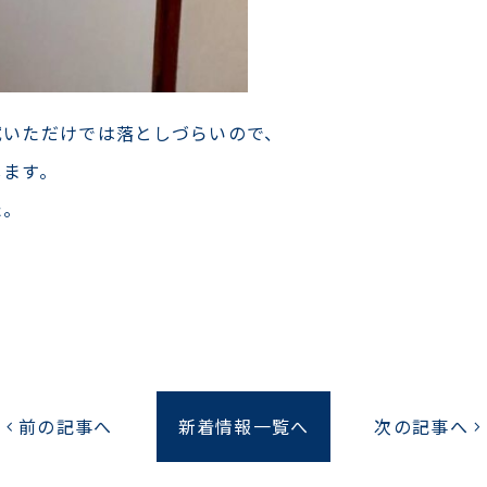
拭いただけでは落としづらいので、
します。
た。
前の記事へ
新着情報一覧へ
次の記事へ
chevron_left
chevron_right