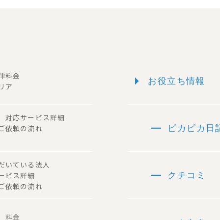
arrow_right
一律料金
お役立ち情報
リア
ー 対応サービス詳細
remove
 ご依頼の流れ
ピカピカ日
ただいている法人
remove
サービス詳細
クチコミ
ご依頼の流れ
容 料金