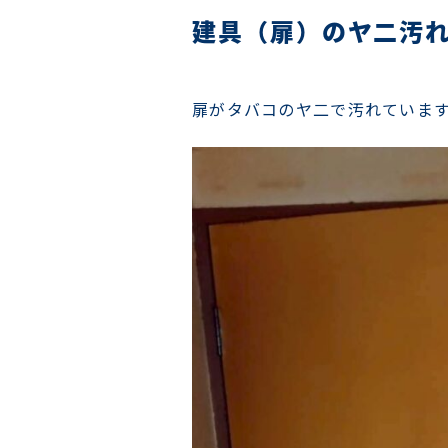
建具（扉）のヤ二汚
扉がタバコのヤ二で汚れていま