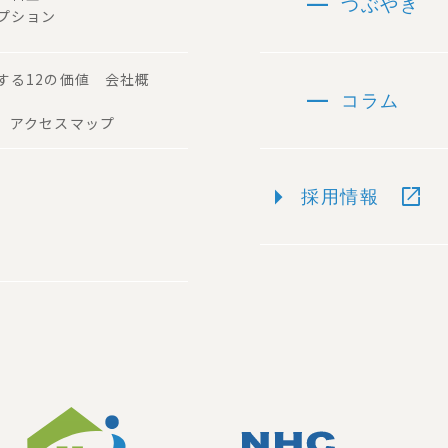
remove
つぶやき
プション
する12の価値 会社概
remove
コラム
 アクセスマップ
arrow_right
open_in_new
採用情報