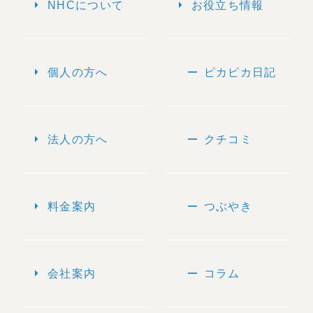
arrow_right
arrow_right
NHCについて
お役立ち情報
arrow_right
remove
個人の方へ
ピカピカ日記
arrow_right
remove
法人の方へ
クチコミ
arrow_right
remove
料金案内
つぶやき
arrow_right
remove
会社案内
コラム