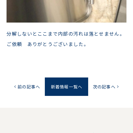
分解しないとここまで内部の汚れは落とせません。
ご依頼 ありがとうございました。
前の記事へ
新着情報一覧へ
次の記事へ
chevron_left
chevron_right