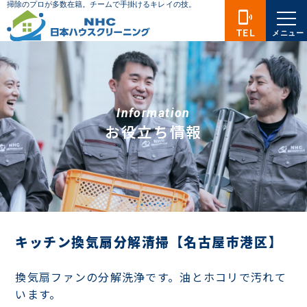
phonelink_ring
TEL
メニュー
Information
お役立ち情報
キッチン換気扇分解清掃【名古屋市港区】
換気扇ファンの分解洗浄です。油とホコリで汚れて
います。