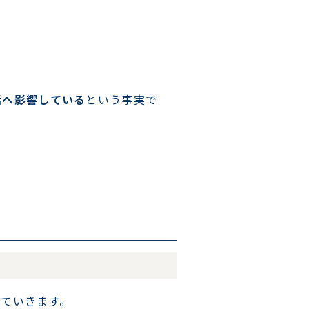
活へ影響している
という事実で
っていきます。