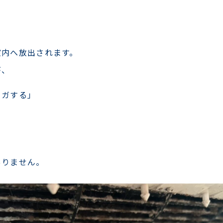
室内へ放出されます。
が、
イガする」
」
ありません。