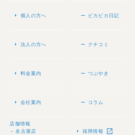
arrow_right
remove
個人の方へ
ピカピカ日記
arrow_right
remove
法人の方へ
クチコミ
arrow_right
remove
料金案内
つぶやき
arrow_right
remove
会社案内
コラム
店舗情報
open_in_new
arrow_right
名古屋店
採用情報
arrow_right