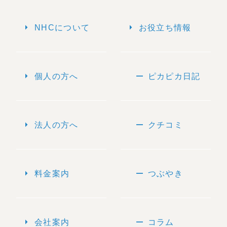
arrow_right
arrow_right
NHCについて
お役立ち情報
arrow_right
remove
個人の方へ
ピカピカ日記
arrow_right
remove
法人の方へ
クチコミ
arrow_right
remove
料金案内
つぶやき
arrow_right
remove
会社案内
コラム