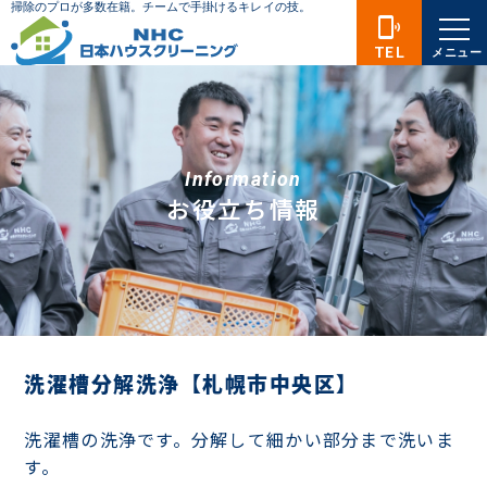
phonelink_ring
TEL
メニュー
Information
お役立ち情報
洗濯槽分解洗浄【札幌市中央区】
洗濯槽の洗浄です。分解して細かい部分まで洗いま
す。