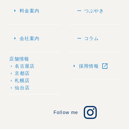
arrow_right
remove
料金案内
つぶやき
arrow_right
remove
会社案内
コラム
店舗情報
open_in_new
arrow_right
名古屋店
採用情報
arrow_right
京都店
arrow_right
札幌店
arrow_right
仙台店
arrow_right
Follow me