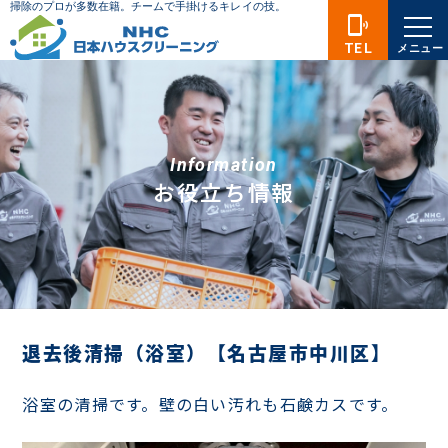
phonelink_ring
TEL
メニュー
Information
お役立ち情報
退去後清掃（浴室）【名古屋市中川区】
浴室の清掃です。壁の白い汚れも石鹸カスです。