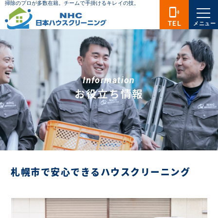
phonelink_ring
TEL
メニュー
Information
お役立ち情報
札幌市で安心できるハウスクリーニング