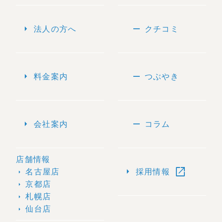
arrow_right
remove
法人の方へ
クチコミ
arrow_right
remove
料金案内
つぶやき
arrow_right
remove
会社案内
コラム
店舗情報
open_in_new
arrow_right
名古屋店
採用情報
arrow_right
京都店
arrow_right
札幌店
arrow_right
仙台店
arrow_right