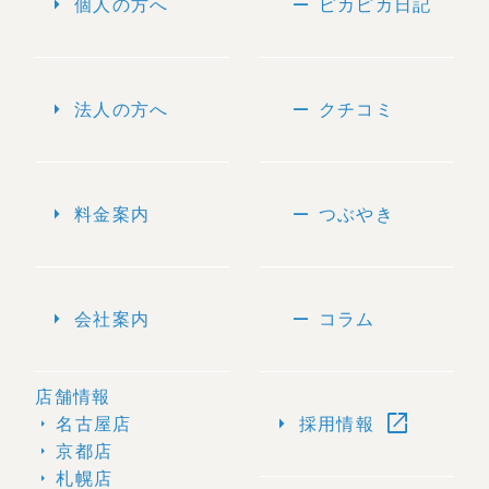
arrow_right
remove
個人の方へ
ピカピカ日記
arrow_right
remove
法人の方へ
クチコミ
arrow_right
remove
料金案内
つぶやき
arrow_right
remove
会社案内
コラム
店舗情報
open_in_new
arrow_right
名古屋店
採用情報
arrow_right
京都店
arrow_right
札幌店
arrow_right