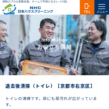
phonelink_ring
TEL
メニュー
Information
お役立ち情報
退去後清掃（トイレ）【京都市右京区】
トイレの清掃です。床にも尿汚れが広がっていま
す。