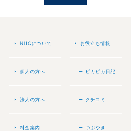
arrow_right
arrow_right
NHCについて
お役立ち情報
arrow_right
remove
個人の方へ
ピカピカ日記
arrow_right
remove
法人の方へ
クチコミ
arrow_right
remove
料金案内
つぶやき