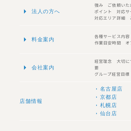
強み ご依頼い
arrow_right
法人の方へ
ポイント 対応
対応エリア詳細 
arrow_right
各種サービス内
料金案内
作業目安時間 オ
経営理念 大切に
arrow_right
会社案内
要
グループ経営目標
名古屋店
arrow_right
京都店
arrow_right
店舗情報
札幌店
arrow_right
仙台店
arrow_right