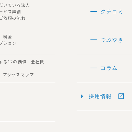
ただいている法人
remove
サービス詳細
クチコミ
ご依頼の流れ
remove
容 料金
つぶやき
プション
する12の価値 会社概
remove
コラム
 アクセスマップ
arrow_right
open_in_new
採用情報