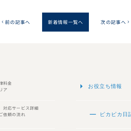
前の記事へ
新着情報一覧へ
次の記事へ
chevron_left
chevron_right
arrow_right
一律料金
お役立ち情報
リア
ー 対応サービス詳細
remove
 ご依頼の流れ
ピカピカ日