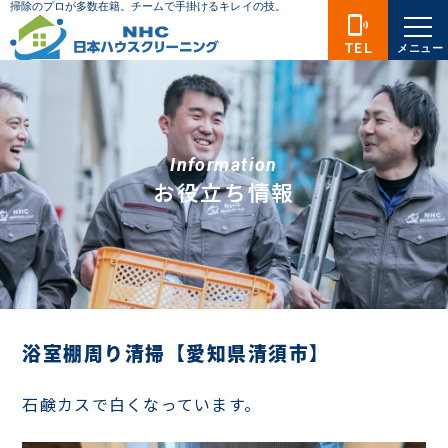
phonelink_ring
TEL
メニュー
Information
お役立ち情報
浴室棚周り清掃【愛知県清須市】
石鹸カスで白くなっています。