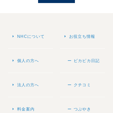
arrow_right
arrow_right
NHCについて
お役立ち情報
arrow_right
remove
個人の方へ
ピカピカ日記
arrow_right
remove
法人の方へ
クチコミ
arrow_right
remove
料金案内
つぶやき