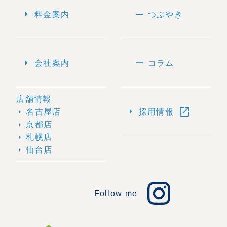
arrow_right
remove
料金案内
つぶやき
arrow_right
remove
会社案内
コラム
店舗情報
open_in_new
arrow_right
名古屋店
採用情報
arrow_right
京都店
arrow_right
札幌店
arrow_right
仙台店
arrow_right
Follow me