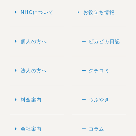
arrow_right
arrow_right
NHCについて
お役立ち情報
arrow_right
remove
個人の方へ
ピカピカ日記
arrow_right
remove
法人の方へ
クチコミ
arrow_right
remove
料金案内
つぶやき
arrow_right
remove
会社案内
コラム