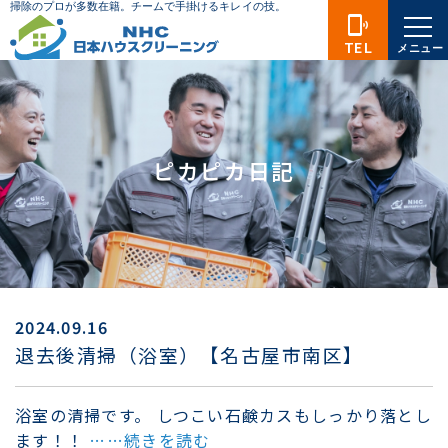
phonelink_ring
TEL
メニュー
ピカピカ日記
2024.09.16
退去後清掃（浴室）【名古屋市南区】
浴室の清掃です。 しつこい石鹸カスもしっかり落とし
ます！！
……続きを読む