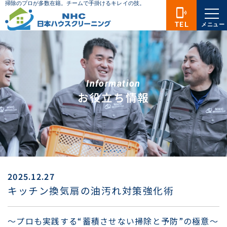
phonelink_ring
TEL
メニュー
Information
お役立ち情報
2025.12.27
キッチン換気扇の油汚れ対策強化術
～プロも実践する“蓄積させない掃除と予防”の極意～