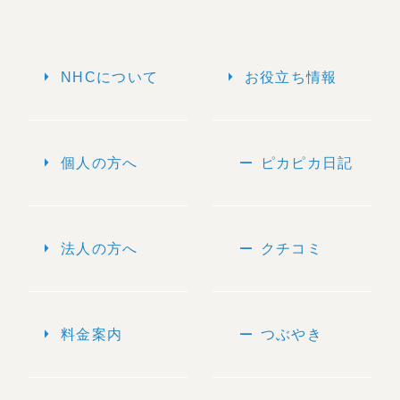
arrow_right
arrow_right
NHCについて
お役立ち情報
arrow_right
remove
個人の方へ
ピカピカ日記
arrow_right
remove
法人の方へ
クチコミ
arrow_right
remove
料金案内
つぶやき