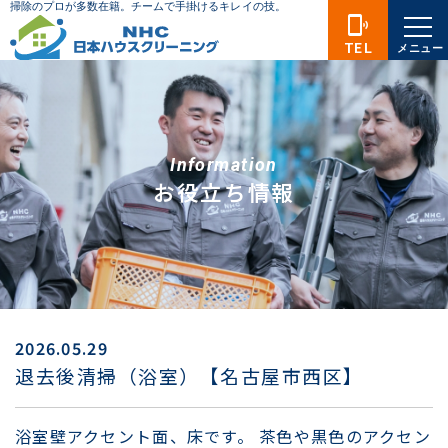
phonelink_ring
TEL
メニュー
Information
お役立ち情報
2026.05.29
退去後清掃（浴室）【名古屋市西区】
浴室壁アクセント面、床です。 茶色や黒色のアクセン