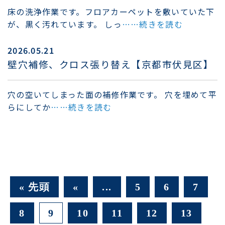
床の洗浄作業です。フロアカーペットを敷いていた下
が、黒く汚れています。 しっ
……続きを読む
2026.05.21
壁穴補修、クロス張り替え【京都市伏見区】
穴の空いてしまった面の補修作業です。 穴を埋めて平
らにしてか
……続きを読む
« 先頭
«
...
5
6
7
8
9
10
11
12
13