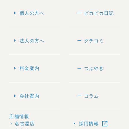
arrow_right
remove
個人の方へ
ピカピカ日記
arrow_right
remove
法人の方へ
クチコミ
arrow_right
remove
料金案内
つぶやき
arrow_right
remove
会社案内
コラム
店舗情報
open_in_new
arrow_right
名古屋店
採用情報
arrow_right