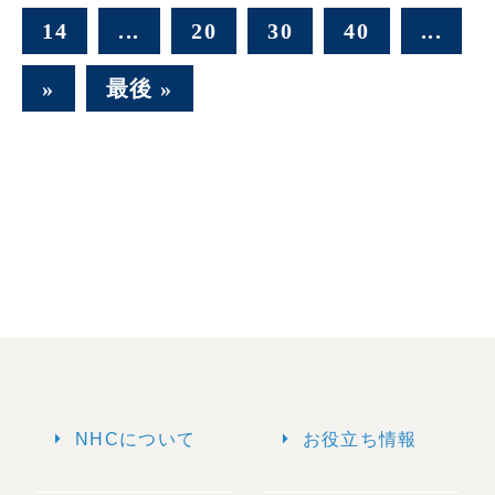
14
...
20
30
40
...
»
最後 »
arrow_right
arrow_right
NHCについて
お役立ち情報