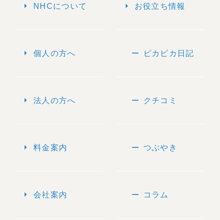
arrow_right
arrow_right
NHCについて
お役立ち情報
arrow_right
remove
個人の方へ
ピカピカ日記
arrow_right
remove
法人の方へ
クチコミ
arrow_right
remove
料金案内
つぶやき
arrow_right
remove
会社案内
コラム