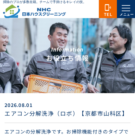
phonelink_ring
TEL
メニュー
Information
お役立ち情報
2026.08.01
エアコン分解洗浄（ロボ）【京都市山科区】
エアコンの分解洗浄です。お掃除機能付きのタイプで