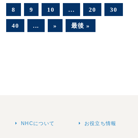
8
9
10
...
20
30
40
...
»
最後 »
arrow_right
arrow_right
NHCについて
お役立ち情報