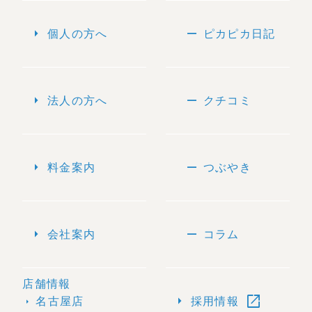
arrow_right
remove
個人の方へ
ピカピカ日記
arrow_right
remove
法人の方へ
クチコミ
arrow_right
remove
料金案内
つぶやき
arrow_right
remove
会社案内
コラム
店舗情報
open_in_new
arrow_right
名古屋店
採用情報
arrow_right