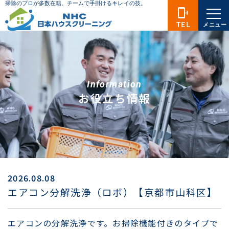
phonelink_ring
TEL
メニュー
Information
お役立ち情報
2026.08.08
エアコン分解洗浄（ロボ）【京都市山科区】
エアコンの分解洗浄です。お掃除機能付きのタイプで