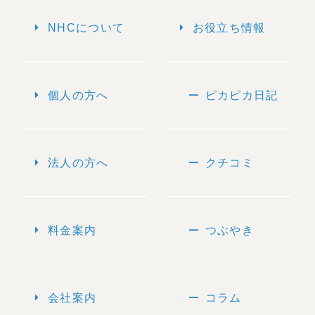
arrow_right
arrow_right
NHCについて
お役立ち情報
arrow_right
remove
個人の方へ
ピカピカ日記
arrow_right
remove
法人の方へ
クチコミ
arrow_right
remove
料金案内
つぶやき
arrow_right
remove
会社案内
コラム