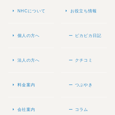
arrow_right
arrow_right
NHCについて
お役立ち情報
arrow_right
remove
個人の方へ
ピカピカ日記
arrow_right
remove
法人の方へ
クチコミ
arrow_right
remove
料金案内
つぶやき
arrow_right
remove
会社案内
コラム