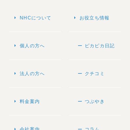
arrow_right
arrow_right
NHCについて
お役立ち情報
arrow_right
remove
個人の方へ
ピカピカ日記
arrow_right
remove
法人の方へ
クチコミ
arrow_right
remove
料金案内
つぶやき
arrow_right
remove
会社案内
コラム