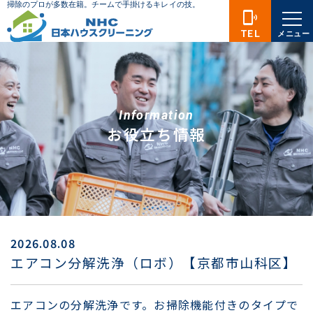
phonelink_ring
TEL
メニュー
Information
お役立ち情報
2026.08.08
エアコン分解洗浄（ロボ）【京都市山科区】
エアコンの分解洗浄です。お掃除機能付きのタイプで