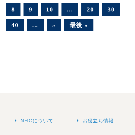
8
9
10
...
20
30
40
...
»
最後 »
arrow_right
arrow_right
NHCについて
お役立ち情報