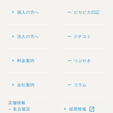
arrow_right
remove
個人の方へ
ピカピカ日記
arrow_right
remove
法人の方へ
クチコミ
arrow_right
remove
料金案内
つぶやき
arrow_right
remove
会社案内
コラム
店舗情報
open_in_new
arrow_right
名古屋店
採用情報
arrow_right