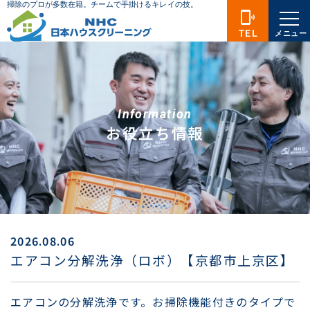
phonelink_ring
TEL
メニュー
Information
お役立ち情報
2026.08.06
エアコン分解洗浄（ロボ）【京都市上京区】
エアコンの分解洗浄です。お掃除機能付きのタイプで