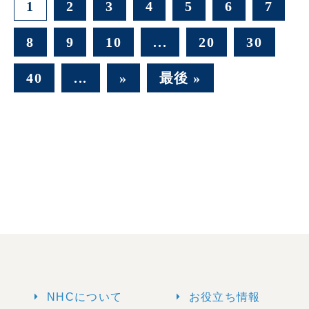
1
2
3
4
5
6
7
8
9
10
...
20
30
40
...
»
最後 »
arrow_right
arrow_right
NHCについて
お役立ち情報