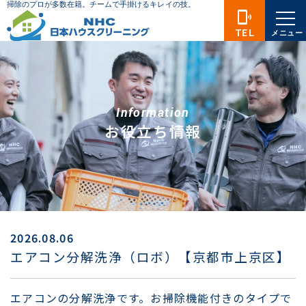
phonelink_ring
TEL
メニュー
Information
お役立ち情報
2026.08.06
エアコン分解洗浄（ロボ）【京都市上京区】
エアコンの分解洗浄です。お掃除機能付きのタイプで