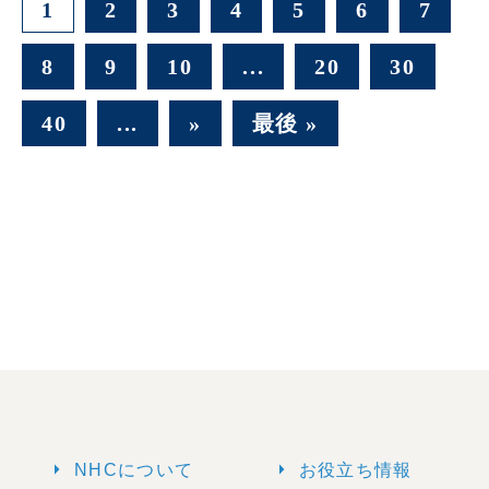
1
2
3
4
5
6
7
8
9
10
...
20
30
40
...
»
最後 »
arrow_right
arrow_right
NHCについて
お役立ち情報